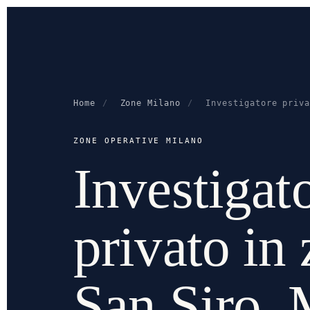
Home
/
Zone Milano
/
Investigatore priv
ZONE OPERATIVE MILANO
Investigat
privato in
San Siro, 