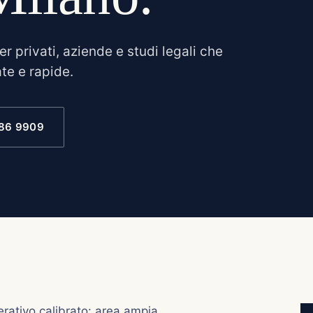
per privati, aziende e studi legali che
te e rapide.
186 9909
rativo calibrato: area ampia,