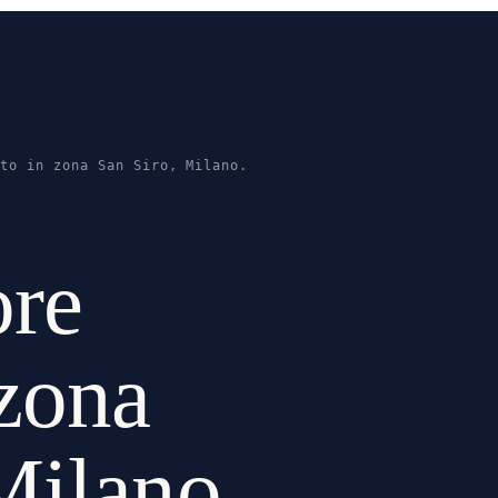
ato in zona San Siro, Milano.
ore
 zona
Milano.