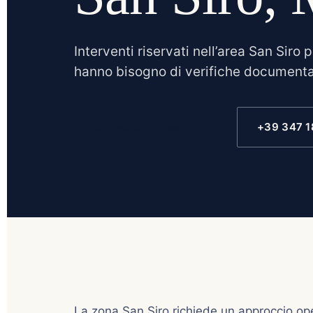
Interventi riservati nell’area San Siro 
hanno bisogno di verifiche documenta
Consulenza riservata
→
+39 347 
La zona San Siro richiede un approccio ope