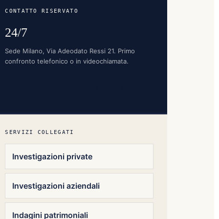
CONTATTO RISERVATO
24/7
Sede Milano, Via Adeodato Ressi 21. Primo
confronto telefonico o in videochiamata.
Parla con un responsabile
SERVIZI COLLEGATI
Investigazioni private
Investigazioni aziendali
Indagini patrimoniali